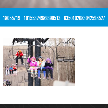
«
Slush Rush FUN RUN
18055719_10155324989390513_6350102083042598527